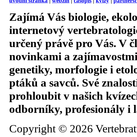
úvodní stránka
|
webzin
|
časopis
|
kvízy
|
partnerst
Zajímá Vás
biologie, ekolo
internetový vertebratologi
určený právě pro Vás. V 
novinkami a zajímavostm
genetiky, morfologie i etol
ptáků a savců. Své znalost
prohloubit v našich kvízec
odborníky, profesionály i 
Copyright © 2026 Vertebrat