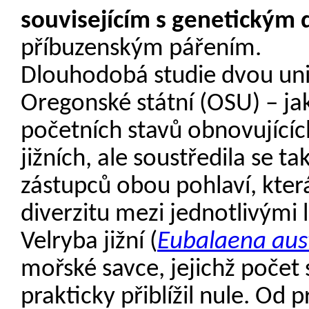
souvisejícím s genetickým 
příbuzenským pářením.
Dlouhodobá studie dvou uni
Oregonské státní (OSU) – ja
početních stavů obnovujícíc
jižních, ale soustředila se 
zástupců obou pohlaví, kte
diverzitu mezi jednotlivými 
Velryba jižní (
Eub
alaena aust
mořské savce, jejichž počet 
prakticky přiblížil nule. O