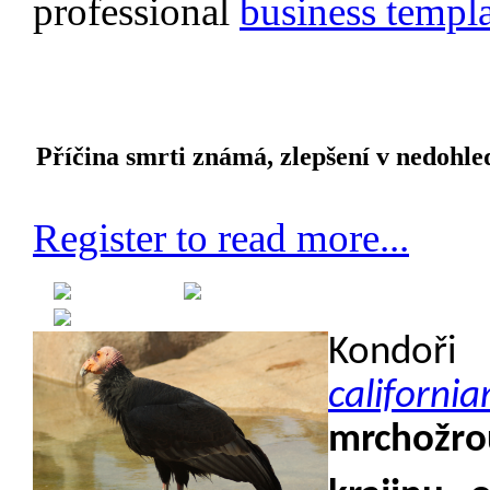
professional
business templa
Příčina smrti známá, zlepšení v nedohl
Register to read more...
Created on 03 September 20
Category:
Ekologie
Kondoř
california
mrchožrou