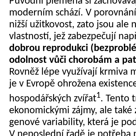
Původní plemena si zachovávaj
moderním schází. V porovnání
nižší užitkovost, zato jsou ale 
vlastností, jež zabezpečují nap
dobrou reprodukci (bezproblé
odolnost vůči chorobám a pat
Rovněž lépe využívají krmiva
je v Evropě ohrožena existenc
1
hospodářských zvířat
. Tento 
ekonomickými zájmy, ale také
genové variability, která je po
V neposlední řadě je potřeba