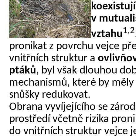
koexistuj
v mutuali
1,2
vztahu
pronikat z povrchu vejce př
vnitřních struktur a
ovlivňo
ptáků
, byl však dlouhou dob
mechanismů, které by měly t
snůšky redukovat.
Obrana vyvíjejícího se zárod
prostředí včetně rizika pro
do vnitřních struktur vejce