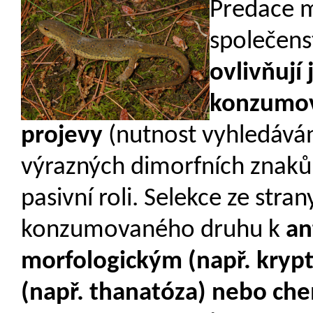
Predace m
společens
ovlivňují
konzumova
projevy
(nutnost vyhledáván
výrazných dimorfních znaků 
pasivní roli. Selekce ze str
konzumovaného druhu k
an
morfologickým (např. krypt
(např. thanatóza) nebo che