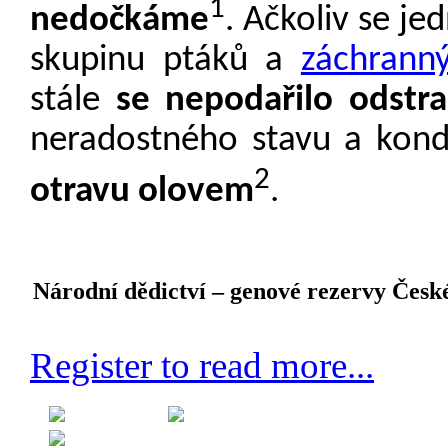
1
nedočkáme
. Ačkoliv se j
skupinu ptáků a
záchrann
stále
se nepodařilo odstra
neradostného stavu a kond
2
otravu olovem
.
Národní dědictví – genové rezervy Česk
Register to read more...
Created on 29 August 2012
Category:
Genetika