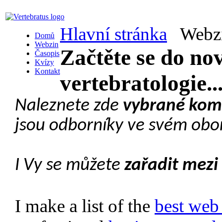
Hlavní stránka
Webz
Domů
Webzin
Začtěte se do nov
Časopis
Kvízy
Kontakt
vertebratologie..
Naleznete zde
vybrané komp
jsou odborníky ve svém obo
I Vy se můžete
zařadit mezi 
I make a list of the
best web