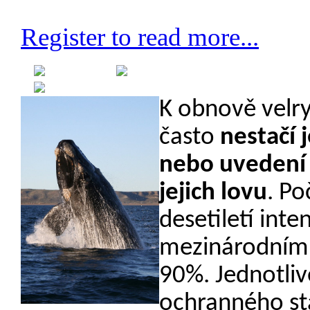
Register to read more...
Created on 17 August 2012
Category:
Genetika
K obnově velry
často
nestačí 
nebo uvedení 
jejich lovu
. Po
desetiletí int
mezinárodními 
90%. Jednotlivé
ochranného s