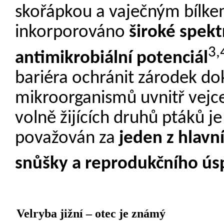
skořápkou a vaječným bílkem
inkorporováno
široké spekt
3,
antimikrobiální potenciál
bariéra ochránit zárodek do
mikroorganismů uvnitř vejce
volně žijících druhů ptáků 
považován za
jeden z hlavn
snůšky a reprodukčního ús
Velryba jižní – otec je známý