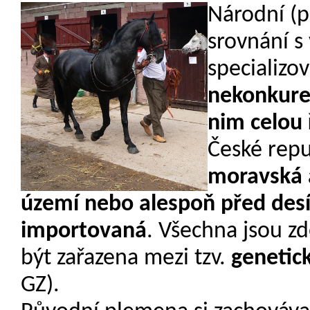
N
árodní
(
p
srovnání s
specializ
nekonkure
nim celou
České repu
moravská 
území nebo alespoň před desí
importovaná
. Všechna jsou z
být zařazena mezi tzv.
genetic
GZ).