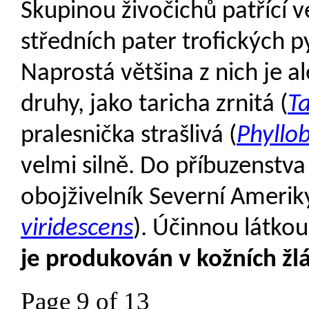
Skupinou živočichů patřící v
středních pater trofických p
Naprostá většina z nich je a
druhy, jako taricha zrnitá (
T
pralesnička strašlivá (
Phyllob
velmi silně. Do příbuzenstva 
obojživelník Severní Ameriky
viridescens
). Účinnou látkou
je produkován v kožních žl
Page 9 of 13