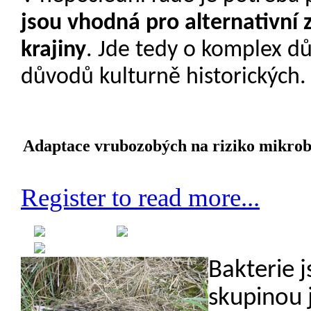
jsou vhodná pro alternativní z
krajiny
. Jde tedy o komplex dů
důvodů kulturně historických.
Adaptace vrubozobých na riziko mikrobi
Register to read more...
Created on 22 August 2012
Category:
Etologie
Bakterie 
skupinou