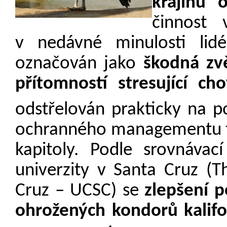
krajinu 
činnost 
v nedávné minulosti lidé
označován jako
škodná zvě
přítomností stresující ch
odstřelován prakticky na p
ochranného managementu t
kapitoly.
Podle srovnávací
univerzity v Santa Cruz (Th
Cruz – UCSC) se
zlepšení p
ohrožených kondorů kalif