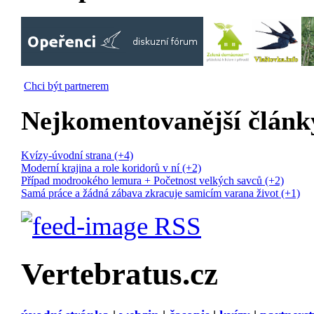
Chci být partnerem
Nejkomentovanější článk
Kvízy-úvodní strana (+4)
Moderní krajina a role koridorů v ní (+2)
Případ modrookého lemura + Početnost velkých savců (+2)
Samá práce a žádná zábava zkracuje samicím varana život (+1)
RSS
Vertebratus.cz