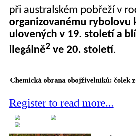
při australském pobřeží v r
organizovanému rybolovu 
ulovených v 19. století a b
2
ilegálně
ve 20. století
.
Chemická obrana obojživelníků: čolek z
Register to read more...
Created on 12 August 2012
Category:
Fyziologie