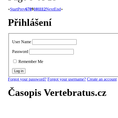
«
Start
Prev
6
7
8
9
10
11
12
Next
End
»
Přihlášení
User Name
Password
Remember Me
Forgot your password?
Forgot your username?
Create an account
Časopis Vertebratus.cz