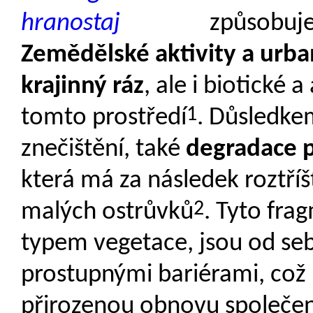
způsobuje 
Zemědělské aktivity a urb
krajinný ráz
, ale i biotické 
1
tomto prostředí
. Důsledke
znečištění, také
degradace p
která má za následek roztříš
2
malých ostrůvků
. Tyto fr
typem vegetace, jsou od seb
prostupnými bariérami, což 
přirozenou obnovu společens