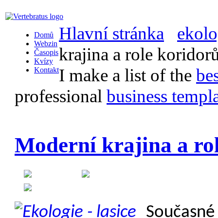
Hlavní stránka
ekolo
Domů
Webzin
krajina a role koridorů
Časopis
Kvízy
I make a list of the
be
Kontakt
professional
business templa
Moderní krajina a rol
Created on 14 July 2012
Category:
Ekologie
Současné i