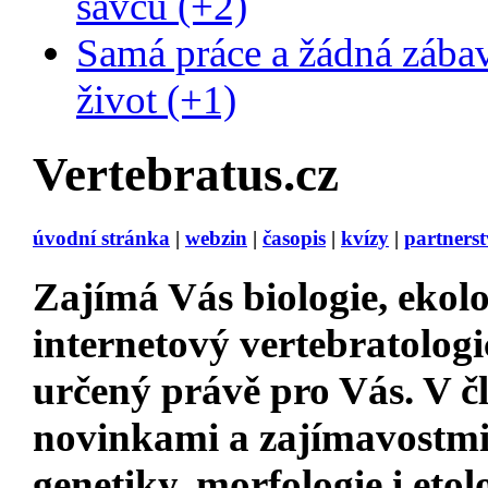
savců (+2)
Samá práce a žádná zába
život (+1)
Vertebratus.cz
úvodní stránka
|
webzin
|
časopis
|
kvízy
|
partnerst
Zajímá Vás
biologie, ekolo
internetový vertebratologi
určený právě pro Vás. V 
novinkami a zajímavostm
genetiky, morfologie i etol