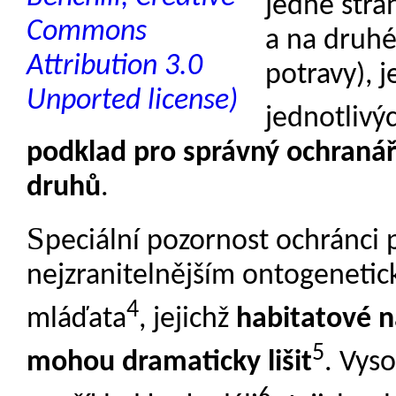
jedné stra
a na druhé
potravy), 
jednotlivý
podklad pro správný ochran
druhů
.
S
peciální pozornost ochránci 
nejzranitelnějším ontogenetick
4
mláďata
, jejichž
habitatové n
5
mohou dramaticky lišit
. Vys