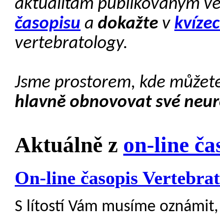
aktualitám publikovaným v
časopisu
a
dokažte
v
kvíze
vertebratology.
Jsme prostorem, kde můžet
hlavně obnovovat své neur
Aktuálně z
on-line ča
On-line časopis Vertebrat
S lítostí Vám musíme oznámit,