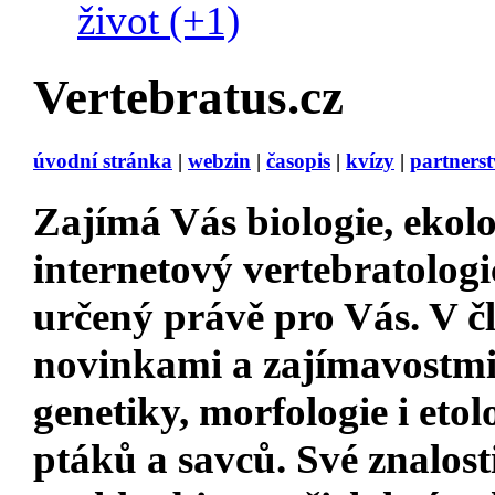
život (+1)
Vertebratus.cz
úvodní stránka
|
webzin
|
časopis
|
kvízy
|
partnerst
Zajímá Vás
biologie, ekolo
internetový vertebratologi
určený právě pro Vás. V 
novinkami a zajímavostm
genetiky, morfologie i etol
ptáků a savců. Své znalost