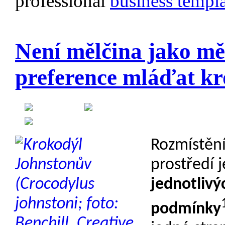
professional
business templa
Není mělčina jako mě
preference mláďat k
Created on 28 November 20
Category:
Ekologie
Rozmístění
prostředí 
jednotlivý
podmínky