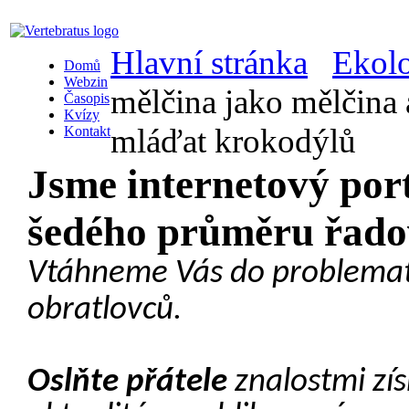
Hlavní stránka
Ekol
Domů
Webzin
mělčina jako mělčina 
Časopis
Kvízy
mláďat krokodýlů
Kontakt
Jsme internetový port
šedého průměru řadové
Vtáhneme Vás do problema
obratlovců.
Oslňte přátele
znalostmi zí