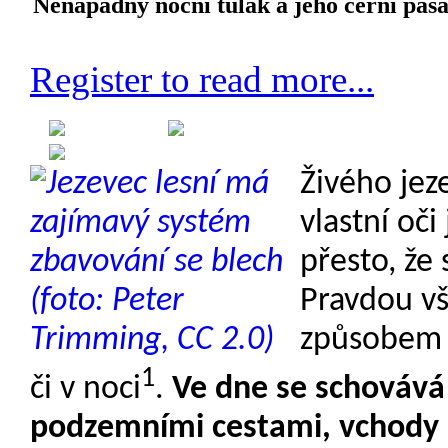
Nenápadný noční tulák a jeho černí pasa
Register to read more...
Created on 12 June 2013
Category: Etologie
Živého jez
vlastní oči
přesto, že
Pravdou vša
způsobem ž
1
či v noci
.
Ve dne se schováv
podzemními cestami, vchody 