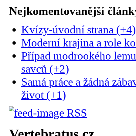
Nejkomentovanější článk
Kvízy-úvodní strana (+4)
Moderní krajina a role ko
Případ modrookého lemur
savců (+2)
Samá práce a žádná zába
život (+1)
RSS
Vertebratus.cz