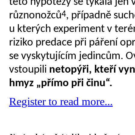
této hypotézy se týkala je
4
různonožců
, případně suc
u kterých experiment v teré
riziko predace při páření opr
se vyskytujícím jedincům. O
vstoupili
netopýři, kteří vy
hmyz „přímo při činu“.
Register to read more...