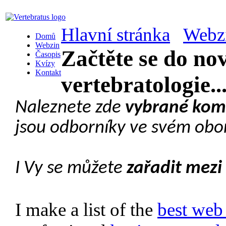
Hlavní stránka
Webz
Domů
Webzin
Začtěte se do nov
Časopis
Kvízy
Kontakt
vertebratologie..
Naleznete zde
vybrané komp
jsou odborníky ve svém obo
I Vy se můžete
zařadit mezi 
I make a list of the
best web