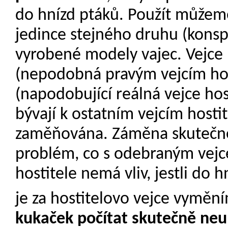
do hnízd ptáků. Použít můžem
jedince stejného druhu (konsp
vyrobené modely vajec. Vejc
(nepodobná pravým vejcím hos
(napodobující reálná vejce hos
bývají k ostatním vejcím hosti
zaměňována. Záměna skutečnéh
problém, co s odebraným vejce
hostitele nemá vliv, jestli do
je za hostitelovo vejce vyměn
kukaček počítat skutečně ne