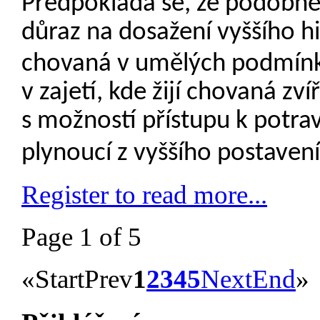
Předpokládá se, že podobně 
důraz na dosažení vyššího hi
chovaná v umělých podmínká
v zajetí, kde žijí chovaná zv
s možností přístupu k potrav
plynoucí z vyššího postaven
Register to read more...
Page 1 of 5
«
Start
Prev
1
2
3
4
5
Next
End
»