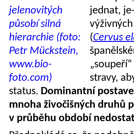
jednat, je
výživných
(
Cervus e
španělsk
„soupeří“
stravy, ab
status.
Dominantní postavení
mnoha živočišných druhů př
v průběhu období nedostat