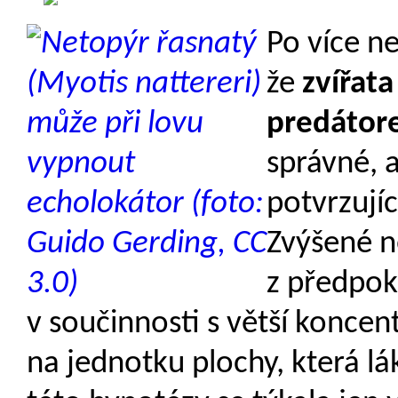
Po více ne
že
zvířata
predátor
správné, a
potvrzujíc
Zvýšené n
z předpok
v součinnosti s větší koncen
na jednotku plochy, která l