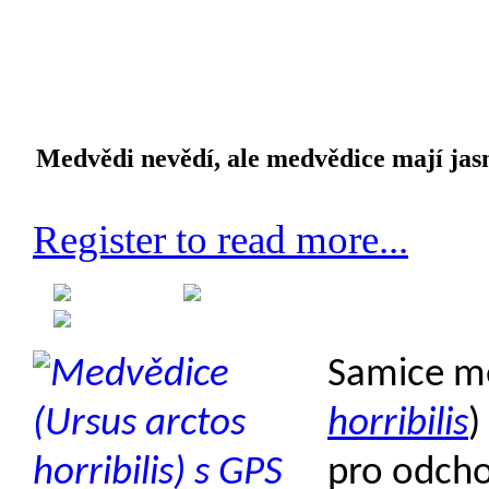
Medvědi nevědí, ale medvědice mají jas
Register to read more...
Created on 31 August 2013
Category: Etologie
Samice me
horribilis
)
pro odch