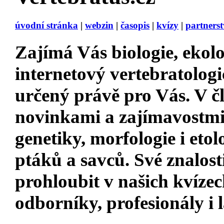
úvodní stránka
|
webzin
|
časopis
|
kvízy
|
partnerst
Zajímá Vás
biologie, ekolo
internetový vertebratologi
určený právě pro Vás. V 
novinkami a zajímavostm
genetiky, morfologie i etol
ptáků a savců. Své znalost
prohloubit v našich kvízec
odborníky, profesionály i 