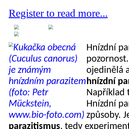
Register to read more...
Created on 12 May 2013
Category: Etologie
Hnízdní par
pozornost. 
ojedinělá 
hnízdní p
Například 
Hnízdní pa
způsoby. J
parazitismus
, tedy experiment