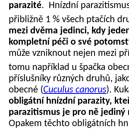
parazité
.
Hnízdní parazitismus
přibližně 1 % všech ptačích d
mezi dvěma jedinci, kdy jede
kompletní péči o své potoms
může vzniknout nejen mezi pří
tomu například u špačka obec
příslušníky různých druhů, jak
obecné (
Cuculus canorus
). Ku
obligátní hnízdní parazity, kte
parazitismus je pro ně jedin
Opakem těchto obligátních hní