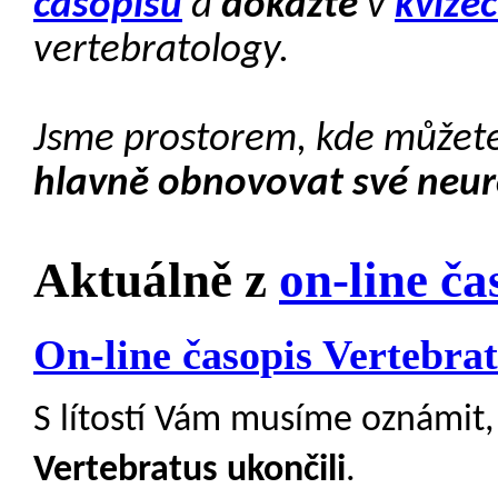
časopisu
a
dokažte
v
kvíze
vertebratology.
Jsme prostorem, kde můžet
hlavně obnovovat své neur
Aktuálně z
on-line ča
On-line časopis Vertebrat
S lítostí Vám musíme oznámit,
Vertebratus ukončili
.