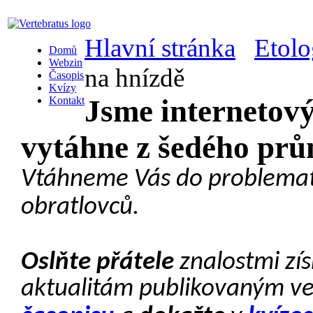
Hlavní stránka
Etolo
Domů
Webzin
na hnízdě
Časopis
Kvízy
Jsme internetový
Kontakt
vytáhne z šedého prům
Vtáhneme Vás do problema
obratlovců.
Oslňte přátele
znalostmi zí
aktualitám publikovaným v