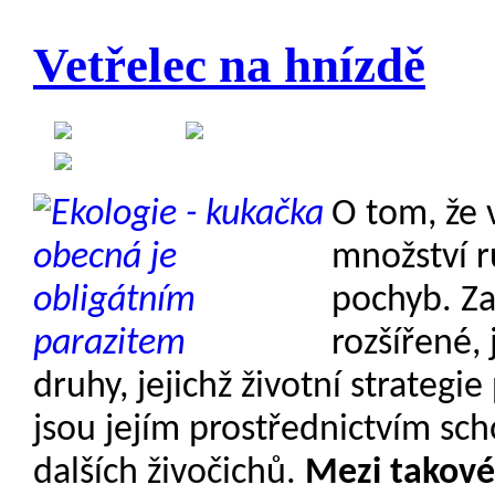
Vetřelec na hnízdě
Created on 19 June 2012
Category:
Etologie
O tom, že v
množství rů
pochyb. Za
rozšířené,
druhy, jejichž životní strategi
jsou jejím prostřednictvím sc
dalších živočichů.
Mezi takové