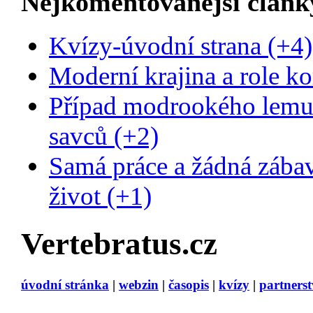
Nejkomentovanější článk
Kvízy-úvodní strana (+4)
Moderní krajina a role ko
Případ modrookého lemur
savců (+2)
Samá práce a žádná zába
život (+1)
Vertebratus.cz
úvodní stránka
|
webzin
|
časopis
|
kvízy
|
partnerst