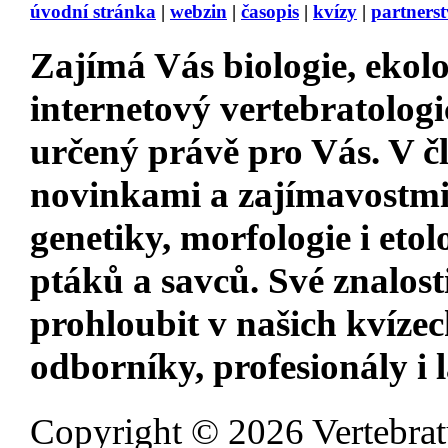
úvodní stránka
|
webzin
|
časopis
|
kvízy
|
partnerst
Zajímá Vás
biologie, ekolo
internetový vertebratologi
určený právě pro Vás. V 
novinkami a zajímavostm
genetiky, morfologie i etol
ptáků a savců. Své znalost
prohloubit v našich kvízec
odborníky, profesionály i 
Copyright © 2026 Vertebrat