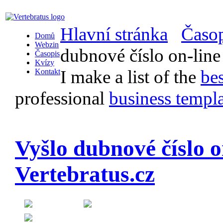
Hlavní stránka
Časop
Domů
Webzin
dubnové číslo on-line
Časopis
Kvízy
I make a list of the
be
Kontakt
professional
business templa
Vyšlo dubnové číslo o
Vertebratus.cz
Created on 14 April 2013
Category:
On-line časopis Vertebratus.cz