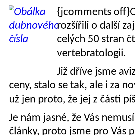
{jcomments off}O
rozšířili o další 
celých 50 stran č
vertebratologii.
Již dříve jsme avi
ceny, stalo se tak, ale i za n
už jen proto, že jej z části p
Je nám jasné, že Vás nemusí
články, proto jsme pro Vás p